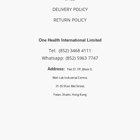
DELIVERY POLICY
RETURN POLICY
One Health International Limited
Tel: (852) 3468 4111
Whatsapp: (852)
5963 7747
Address:
Flat 37, 7/F, Block D,
Wah Lok Industrial Centre,
31-35 Shan Mei Street,
Fotan, Shatin, Hong Kong