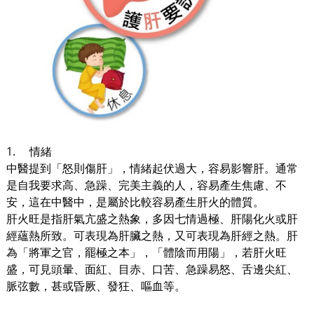
1.
情緒
中醫提到「怒則傷肝」，情緒起伏過大，容易影響肝。通常
是自我要求高、急躁、完美主義的人，容易產生焦慮、不
安，這在中醫中，是屬於比較容易產生肝火的體質。
肝火旺是指肝氣亢盛之熱象，多因七情過極、肝陽化火或肝
經蘊熱所致。可表現為肝臟之熱，又可表現為肝經之熱。肝
為「將軍之官，罷極之本」，「體陰而用陽」，若肝火旺
盛，可見頭暈、面紅、目赤、口苦、急躁易怒、舌邊尖紅、
脈弦數，甚或昏厥、發狂、嘔血等。