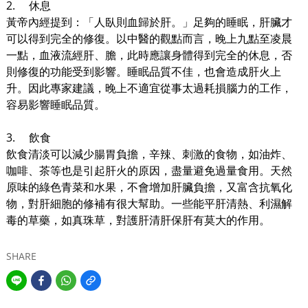
2.
休息
黃帝內經提到：「人臥則血歸於肝。」足夠的睡眠，肝臟才
可以得到完全的修復。以中醫的觀點而言，晚上九點至凌晨
一點，血液流經肝、膽，此時應讓身體得到完全的休息，否
則修復的功能受到影響。睡眠品質不佳，也會造成肝火上
升。因此專家建議，晚上不適宜從事太過耗損腦力的工作，
容易影響睡眠品質。
3.
飲食
飲食清淡可以減少腸胃負擔，辛辣、刺激的食物，如油炸、
咖啡、茶等也是引起肝火的原因，盡量避免過量食用。天然
原味的綠色青菜和水果，不會增加肝臟負擔，又富含抗氧化
物，對肝細胞的修補有很大幫助。一些能平肝清熱、利濕解
毒的草藥，如真珠草，對護肝清肝保肝有莫大的作用。
SHARE