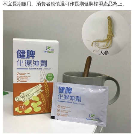
不宜長期服用。消費者應慎選可作長期健脾袪濕產品為上。