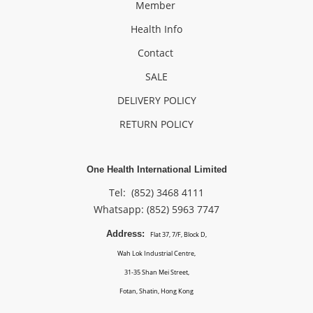
Member
Health Info
Contact
SALE
DELIVERY POLICY
RETURN POLICY
One Health International Limited
Tel: (852) 3468 4111
Whatsapp: (852)
5963 7747
Address:
Flat 37, 7/F, Block D,
Wah Lok Industrial Centre,
31-35 Shan Mei Street,
Fotan, Shatin, Hong Kong