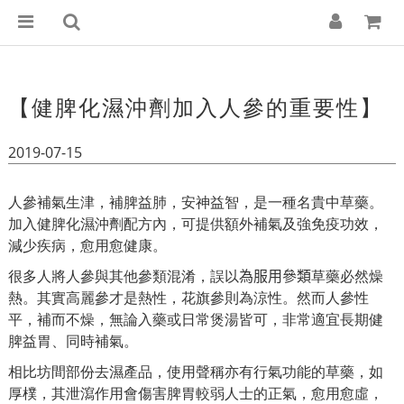
【健脾化濕沖劑加入人參的重要性】
2019-07-15
人參補氣生津，補脾益肺，安神益智，是一種名貴中草藥。
加入健脾化濕沖劑配方內，可提供額外補氣及強免疫功效，
減少疾病，愈用愈健康。
很多人將人參與其他參類混淆，誤以
為服用參類
草藥必然燥
熱。其實高麗參才是熱性，花旗參則為涼性。然而人參性
平，補而不燥，無論入藥或日常煲湯皆可，非常適宜長期健
脾益胃、同時補氣。
相比坊間部份去濕產品，使用聲稱亦有行氣功能的草藥，如
厚樸，其泄瀉作用會傷害脾胃較弱人士的正氣，愈用愈虛，