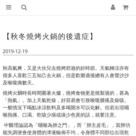
【秋冬燒烤火鍋的後遺症】
2019-12-19
秋高氣爽，又是大伙兒去燒烤郊遊的好時節。天氣轉涼亦有
很多人喜歡三五知己去火鍋，但是歡樂過後總有人會聲沙沙
及喉嚨痛數天。
燒烤
火鍋
時長時間圍著火爐，燒烤食物更是燒製過的，甚為
「熱氣」。加上天氣乾燥，好容易會引致喉嚨腫痛及燥咳。
一般情況下喝點冰涼飲料及多喝開水可以化解。但若出現咽
喉熱痛、口渴、乾咳少痰或痰少色黃的話，就要注意。
中醫理論認為「咽喉為肺之門」，而「肺主皮毛」，當肺功
能失調便會使身體的津液輸佈不均，令身體不同部位出現乾