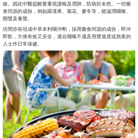
燥。因此中醫提醒要重視護喉及潤肺，防病於未然。一些藥
食同源的成份，例如羅漢果、菊花、麥冬等，能滋潤咽喉、
開聲及養聲。
坊間亦有現成中草本利咽沖劑，採用藥食同源的成份，即沖
即飲，方便有效又安全，適合咽喉不適及用聲過度或熬夜的
人士作日常保健。