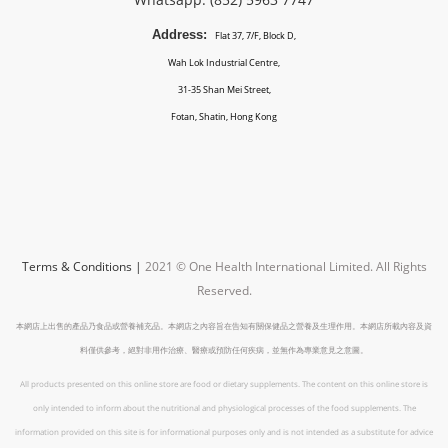
Address:
Flat 37, 7/F, Block D,
Wah Lok Industrial Centre,
31-35 Shan Mei Street,
Fotan, Shatin, Hong Kong
Terms & Conditions
|
2021 © One Health International Limited.
All Rights
Reserved.
本網店上出售的產品乃食品或營養補充品。本網店之內容旨在告知有關保健品之營養及生理作用。本網店所載內容及資
料僅供參考，絕對非用作治療、醫療或預防任何疾病，並無作為專業意見之意圖。
All products presented on this online store are food or dietary supplements. The content on this online store is
only intended to inform about the nutritional and physiological processes of the food supplements. The
information provided on this site is for informational purposes only and is not intended as a substitute for advice