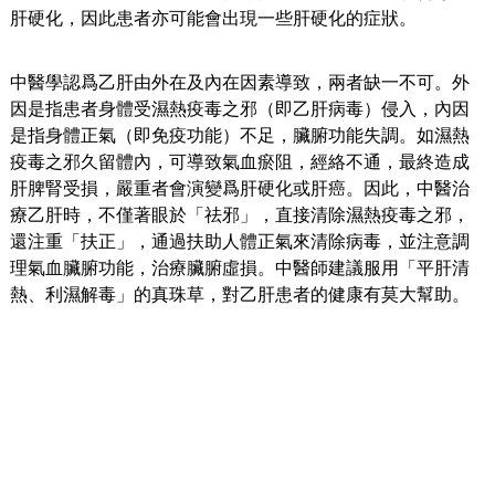
肝硬化，因此患者亦可能會出現一些肝硬化的症狀。
中醫學認爲乙肝由外在及內在因素導致，兩者缺一不可。外
因是指患者身體受濕熱疫毒之邪（即乙肝病毒）侵入，內因
是指身體正氣（即免疫功能）不足，臟腑功能失調。如濕熱
疫毒之邪久留體內，可導致氣血瘀阻，經絡不通，最終造成
肝脾腎受損，嚴重者會演變爲肝硬化或肝癌。因此，中醫治
療乙肝時，不僅著眼於「祛邪」，直接清除濕熱疫毒之邪，
還注重「扶正」，通過扶助人體正氣來清除病毒，並注意調
理氣血臟腑功能，治療臟腑虛損。中醫師建議服用「平肝清
熱、利濕解毒」的真珠草，對乙肝患者的健康有莫大幫助。