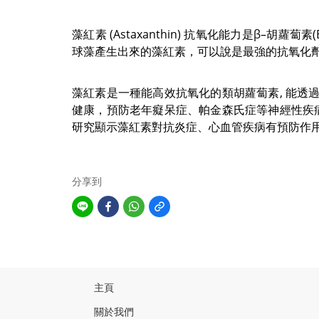
藻紅素
(Astaxanthin)
抗氧化能力是β
–
胡蘿蔔素
(
球藻產生出來的藻紅素，可以說是最強的抗氧化
藻紅素是一種能高效抗氧化的類胡蘿蔔素
,
能透
健康，預防老年癡呆症、帕金森氏症等神經性疾
研究顯示藻紅素對抗炎症、心血管疾病有預防作
分享到
主頁
關於我們