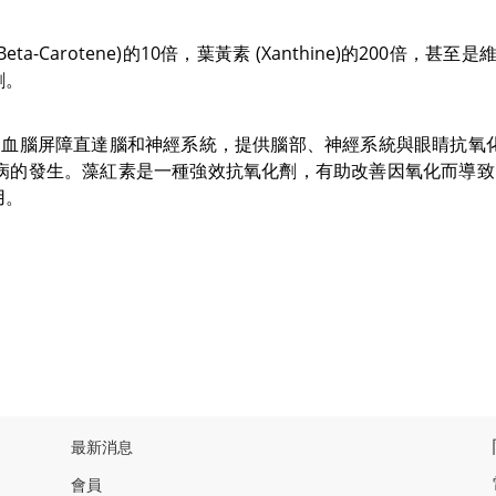
Beta-Carotene)
的
10
倍，葉黃素
(Xanthine)
的
200
倍，甚至是
劑。
過血腦屏障直達腦和神經系統，提供腦部、神經系統與眼睛抗氧
病的發生。藻紅素是一種強效抗氧化劑，有助改善因氧化而導致
用。
最新消息
會員