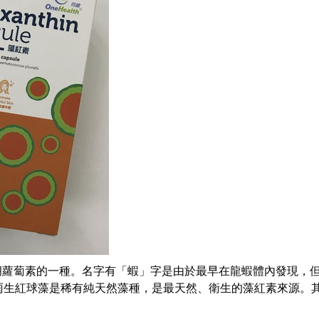
胡蘿蔔素的一種。名字有「蝦」字是由於最早在龍蝦體內發現，
雨生紅球藻是稀有純天然藻種，是最天然、衛生的藻紅素來源。