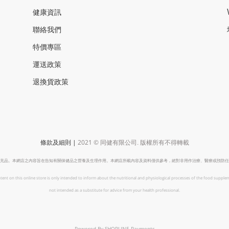
健康資訊
聯絡我們
特價專區
運送政策
退換貨政策
|
2021 ©
條款及細則
同健有限公司
.
版權所有不得轉載
充品。本網店之內容旨在告知有關保健品之營養及生理作用。本網店所載內容及資料僅供參考，絕對非用作治療、醫療或預防任
tent on this online store is only intended to inform about the nutritional and physiological processes of the food supplem
not intended as a substitute for advice from your health professional.
Powered By
SHOPLINE Payments