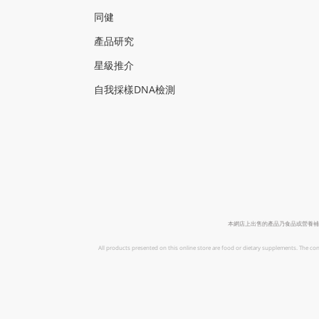
同健
產品研
究
星級推介
自我採樣
DNA
檢測
本網店上出售的產品乃食品或營養補
All products presented on this online store are food or dietary supplements. The con