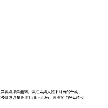
但其實與海鮮無關。藻紅素與人體不能自然合成，
其藻紅素含量高達
1.5%
～
3.0%
，遠高於從酵母菌和