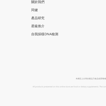
關於我們
同健
產品研
究
星級推介
自我採樣
DNA
檢測
本網店上出售的產品乃食品或營養補
All products presented on this online store are food or dietary supplements. The con