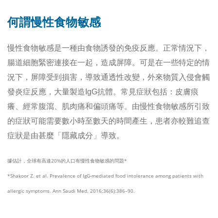
何謂慢性食物敏感
慢性食物敏感是一種由食物誘發的免疫反應。正常情況下，
腸道細胞緊密連接在一起，造成屏障。可是在一些特定的情
況下，屏障受到損害，導致通透性改變，外來物質入侵會觸
發炎症反應，大量製造IgG抗體。常見症狀包括：皮膚痕
癢、經常腹瀉、肌肉痛和偏頭痛等。由慢性食物敏感所引致
的症狀可能需要數小時至數天的時間產生，患者亦較難追查
症狀是由甚麼「隱藏成分」導致。
據估計，全球有高達20%的人口有慢性食物敏感的問題*
*Shakoor Z. et al. Prevalence of IgG-mediated food intolerance among patients with
allergic symptoms. Ann Saudi Med. 2016;36(6):386–90.