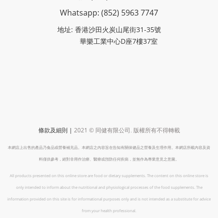
Whatsapp: (852)
5963 7747
地址: 香港沙田火炭山尾街31-35號
華樂工業中心D座7樓37室
|
2021 ©
條款及細則
同健有限公司
.
版權所有不得轉載
本網店上出售的產品乃食品或營養補充品。本網店之內容旨在告知有關保健品之營養及生理作用。本網店所載內容及資
料僅供參考，絕對非用作治療、醫療或預防任何疾病，並無作為專業意見之意圖。
All products presented on this online store are food or dietary supplements. The content on this online store is
only intended to inform about the nutritional and physiological processes of the food supplements. The
information provided on this site is for informational purposes only and is not intended as a substitute for advice
from your health professional.