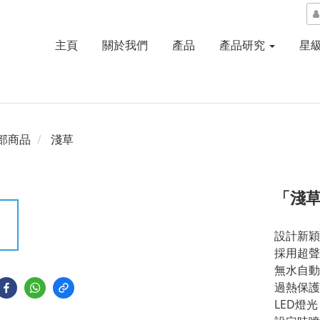
主頁
關於我們
產品
產品研究
星
部商品
淺草
「淺
設計新穎
採用超聲
無水自動
過熱保護
LED燈