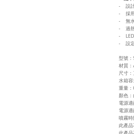
-
設
-
採
-
無
-
過
-
LE
-
設
型號：
材質：
尺寸：
水箱容
重量：
顏色：
電源適
電源適
噴霧時
此產品
此產品