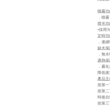
噴霧功
．噴霧
燈光功
3
•採用
定時功
．連續
缺水保
．無水
過熱保
．霧化
降低後
產品主
按第一
按第二
時後自
按第三