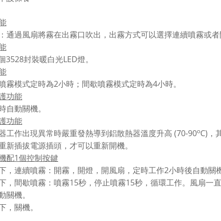
能
：通過風扇將霧在出霧口吹出，出霧方式可以選擇連續噴霧或者
能
3528
LED
個
封裝暖白光
燈。
能
2
4
噴霧模式定時為
小時；間歇噴霧模式定時為
小時。
護功能
。
時自動關機
護功能
o
(70-90
C)
器工作出現異常時嚴重發熱導到鋁散熱器溫度升高
，
重新插拔電源插頭，才可以重新開機。
1
機配
個控制按鍵
2
下，連續噴霧：開霧，開燈，開風扇，定時工作
小時後自動關
15
15
下，間歇噴霧：噴霧
秒，停止噴霧
秒，循環工作。風扇一
動關機。
下，關機。