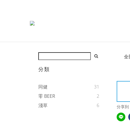
全
分類
同健
31
零 BEER
2
淺草
6
分享到