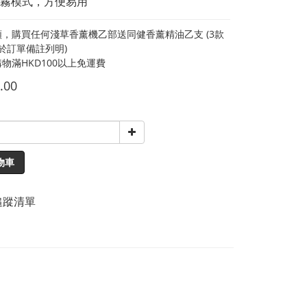
霧模式，方便易用
，購買任何淺草香薰機乙部送同健香薰精油乙支 (3款
請於訂單備註列明)
物滿HKD100以上免運費
.00
物車
追蹤清單