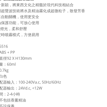
計新穎，將東西文化之精髓於現代科技相結合
用超聲波技術將水及精油霧化成超微粒子，散發芳香
水自動關機，使用更安全
，
熱保護功能
可放心使用
D
燈光，柔和舒壓
定時噴霧模式，方便易用
5516
ABS + PP
92 X H130mm
直徑
60ml
量：
0.7kg
白色
100-240Va.c, 50Hz/60Hz
配器輸入：
24Vd.c, <12W
配器輸出：
2-4
間：
小時
不包括香薰精油
不設保養