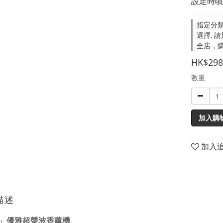
設定時噴
指定分類
選擇, 
全店，購
HK$298
數量
加入購
加入
描述
」優雅超聲波香薰機