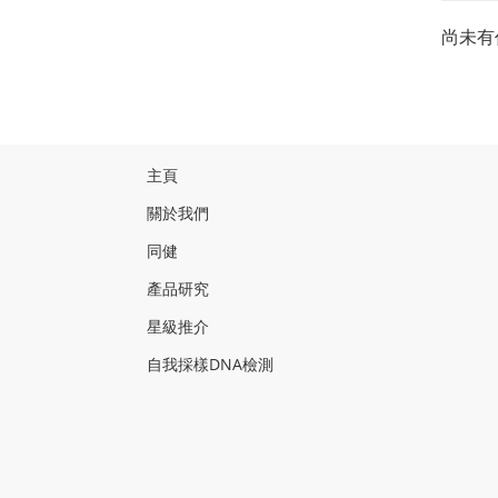
尚未有
主頁
關於我們
同健
產品研
究
星級推介
自我採樣
DNA
檢測