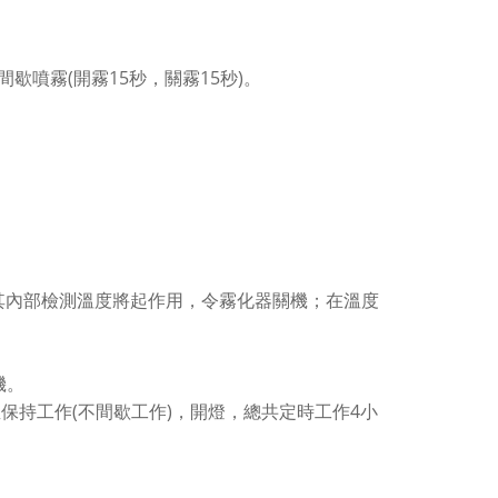
(
15
15
)
間歇噴霧
開霧
秒，關霧
秒
。
其內部檢測溫度將起作用，令霧化器關機；在溫度
機。
(
)
4
直保持工作
不間歇工作
，開燈，總共定時工作
小