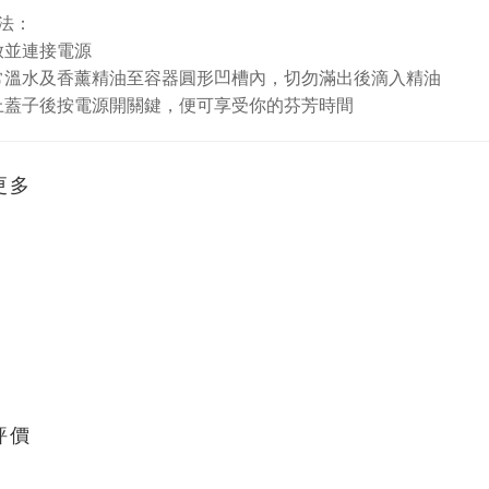
法：
放並連接電源
常溫水及香薰精油至容器圓形凹槽內，切勿滿出後滴入精油
上蓋子後按電源開關鍵，便可享受你的芬芳時間
更多
評價