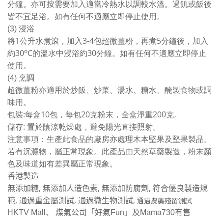
分鐘。亦可按需要加入適當冷熱水以調較水溫。過飢或飯後
皆不宜足浴。如有任何不適應立即停止使用。
(3)
浸浴
1
3-4
5
將
公升水煮滾，加入
包超微薑粉，再煮
分鐘後，加入
o
30
C
30
約
的溫水中浸浴約
分鐘。如有任何不適應立即停止
使用。
(4)
烹調
超微薑粉亦適用於炒飯、炒菜、湯水、糖水、醃製食物或調
味用。
:
10
20
200
包裝
每盒
包，每包
克粉末，全盒淨重
克。
:
儲存
置於陰涼乾燥處，避免陽光直接照射。
注意事項：生產此食品的廠房亦處理木本堅果及堅果製品。
若有沉澱物，屬正常現象。此產品由天然草藥製造，粉末顏
色及味道如有差異屬正常現象。
香港製造
,
,
,
無添加糖
無添加人造色素
無添加防腐劑
符合優良製造規
,
,
,
通過農藥殘留測試
範
通過重金屬測試
通過微生物測試
HKTV Mall、 煤氣公司「好氣Fun」及Mama730有售