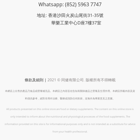
Whatsapp: (852)
5963 7747
地址: 香港沙田火炭山尾街31-35號
華樂工業中心D座7樓37室
|
2021 ©
條款及細則
同健有限公司
.
版權所有不得轉載
本網店上出售的產品乃食品或營養補充品。本網店之內容旨在告知有關保健品之營養及生理作用。本網店所載內容及資
料僅供參考，絕對非用作治療、醫療或預防任何疾病，並無作為專業意見之意圖。
All products presented on this online store are food or dietary supplements. The content on this online store is
only intended to inform about the nutritional and physiological processes of the food supplements. The
information provided on this site is for informational purposes only and is not intended as a substitute for advice
from your health professional.