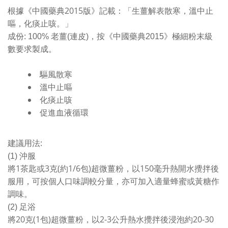
2015
根據《中國藥典
版》記載：「生薑解表散寒，溫中止
嘔，化痰止咳。」
成份
: 100%
老薑
(
連皮
)
，按《中國藥典
2015
》極細粉末級
數要求製成
。
驅風散寒
溫中止嘔
化痰止咳
促進血液循環
:
建議用法
(1)
沖服
1
3
(
1/6
)
150
將
茶匙或
克
約
包
超微薑粉，以
毫升熱開水攪拌後
服用，可按個人口味調較分量，亦可加入適量蜂蜜或黃糖作
調味。
(2)
足浴
20
(1
)
2-3
20-30
將
克
包
超微薑粉，以
公升熱水攪拌後浸泡約