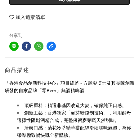
加入追蹤清單
分享到
商品描述
「香港食品創新科技中心」
項目總監 - 方麗影博士及其團隊
創新
研發的自家品牌
「
零Beer
」
無酒精啤酒
頂級原料：精選非基因改造大麥，確保純正口感。
創新工藝：香港獨家「麥芽糖控制技術」，利用酵母
選擇性阻斷酒精合成，完整保留麥芽嘅天然甜味。
清爽口感：菊花冷萃精華搭配絲滑細膩嘅氣泡，為你
帶嚟極致暢快嘅全新體驗。