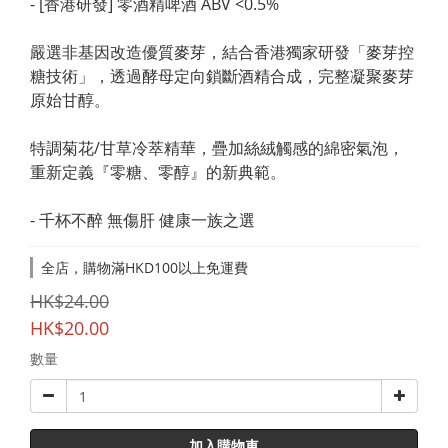
- [香港研發] 零酒精啤酒 ABV <0.5%
嚴選非基因改造優質麥芽，結合香港獨家研發「麥芽控
糖技術」，透過酵母定向鎖斷酒精合成，完整凝聚麥芽
原始甘醇。
特調菊花/甘草冷萃精華，疊加絲絨觸感的綿密氣泡，
重新定義『零糖、零醇』的新典範。
- 千杯不醉 無傷肝 健康一族之選
全店，購物滿HKD100以上免運費
HK$24.00
HK$20.00
數量
加入購物車