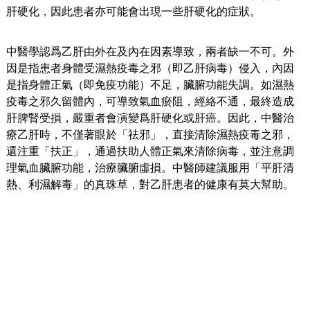
肝硬化，因此患者亦可能會出現一些肝硬化的症狀。
中醫學認爲乙肝由外在及內在因素導致，兩者缺一不可。外
因是指患者身體受濕熱疫毒之邪（即乙肝病毒）侵入，內因
是指身體正氣（即免疫功能）不足，臟腑功能失調。如濕熱
疫毒之邪久留體內，可導致氣血瘀阻，經絡不通，最終造成
肝脾腎受損，嚴重者會演變爲肝硬化或肝癌。因此，中醫治
療乙肝時，不僅著眼於「祛邪」，直接清除濕熱疫毒之邪，
還注重「扶正」，通過扶助人體正氣來清除病毒，並注意調
理氣血臟腑功能，治療臟腑虛損。中醫師建議服用「平肝清
熱、利濕解毒」的真珠草，對乙肝患者的健康有莫大幫助。