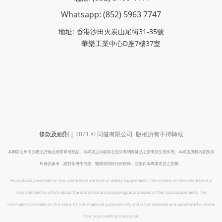
Whatsapp: (852)
5963 7747
地址: 香港沙田火炭山尾街31-35號
華樂工業中心D座7樓37室
|
2021 ©
條款及細則
同健有限公司
.
版權所有不得轉載
本網店上出售的產品乃食品或營養補充品。本網店之內容旨在告知有關保健品之營養及生理作用。本網店所載內容及資
料僅供參考，絕對非用作治療、醫療或預防任何疾病，並無作為專業意見之意圖。
All products presented on this online store are food or dietary supplements. The content on this online store is
only intended to inform about the nutritional and physiological processes of the food supplements. The
information provided on this site is for informational purposes only and is not intended as a substitute for advice
from your health professional.