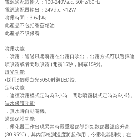
100-240Va.c, 50Hz/60Hz
電源適配器輸入：
24Vd.c, <12W
電源適配器輸出：
3-6
噴霧時間：
小時
此產品不包括香薰精油
此產品不設保養
噴霧功能
．噴霧：通過風扇將霧在出霧口吹出，出霧方式可以選擇連
(
15
15
)
續噴霧或者間歇噴霧
開霧
秒，關霧
秒
。
燈光功能
3
5050
LED
•採用
個暖白光
封裝
燈。
定時功能
3
6
．連續噴霧模式定時為
小時；間歇噴霧模式定時為
小時。
缺水保護功能
。
．無水時自動關機
過熱保護功能
．霧化器工作出現異常時嚴重發熱導到鋁散熱器溫度升高
o
(80-95
C)
，其內部檢測溫度將起作用，令霧化器關機；在