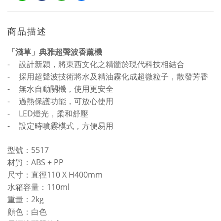
商品描述
「淺草」典雅超聲波香薰機
-
設計新穎，將東西文化之精髓於現代科技相結合
-
採用超聲波技術將水及精油霧化成超微粒子，散發芳香
-
無水自動關機，使用更安全
-
，
過熱保護功能
可放心使用
-
LED
燈光，柔和舒壓
-
設定時噴霧模式，方便易用
5517
型號：
ABS + PP
材質：
110 X H400mm
尺寸：直徑
110ml
水箱容量：
2kg
重量：
顏色：白色