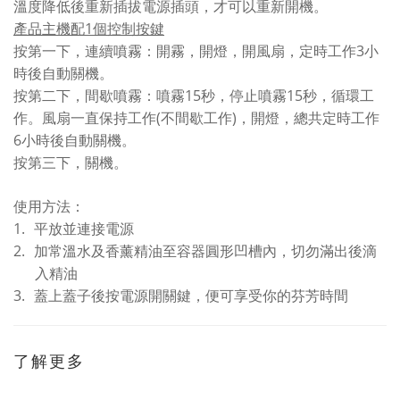
溫度降低後重新插拔電源插頭，才可以重新開機。
1
產品主機配
個控制按鍵
3
按第一下，連續噴霧：開霧，開燈，開風扇，定時工作
小
時後自動關機。
15
15
按第二下，間歇噴霧：噴霧
秒，停止噴霧
秒，循環工
(
)
作。風扇一直保持工作
不間歇工作
，開燈，總共定時工作
6
小時後自動關機。
按第三下，關機。
使用方法：
1.
平放並連接電源
2.
加常溫水及香薰精油至容器圓形凹槽內，切勿滿出後滴
入精油
3.
蓋上蓋子後按電源開關鍵，便可享受你的芬芳時間
了解更多