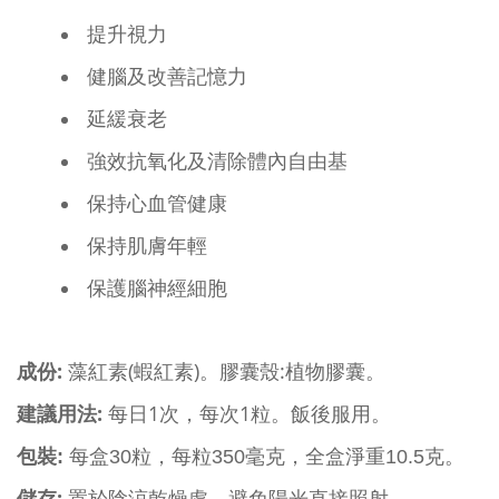
提升視力
健腦及改善記憶力
延緩衰老
強效抗氧化及清除體內自由基
保持心血管健康
保持肌膚年輕
保護腦神經細胞
:
(
)
:植物
成份
藻紅素
蝦紅素
。膠囊殼
膠囊
。
:
1
1
建議用法
每日
次，每次
粒。飯後服用。
包裝
:
每盒
30
粒，每粒
350
毫克，全盒淨重10.5
克。
: