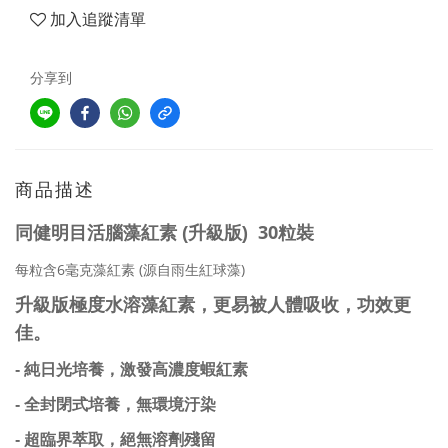
加入追蹤清單
分享到
商品描述
30
同健明目活腦藻紅素 (升級版)
粒裝
6
(
)
每粒含
毫克
藻
紅素
源自雨生紅球藻
升級版
極度水溶藻紅素
，更易被人體吸收，功效更
佳。
- 純日光培養，激發高濃度蝦紅素
-
全封閉式培養，無環境汙染
-
超臨界萃取，絕無溶劑殘留