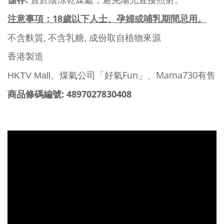
儲存
置於陰涼乾燥處，避免陽光直接照射。
18
注意事項：
歲以下人士、孕婦或哺乳期間忌用。
,
不含麩質
不含乳糖,
成份取自植物來源
香港製造
Fun
Mama730
HKTV Mall
、煤氣公司「好氣
」、
有售
: 4897027830408
商品條碼編號