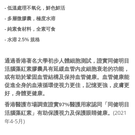
-
低溫處理不氧化，鮮色鮮活
- 多層微膠囊，極度水溶
- 純素食材料，全素可食
- 水溶 2.5% 規格
通過香港著名大學初步人體細胞測試，證實
同健明目
活腦藻紅素
膠囊具有延緩血管內皮細胞衰老的功能，
或有助於鞏固血管結構及保持血管健康。血管健康能
促進全身的血液循環使視力更佳，記憶更強，皮膚更
好，身體更健康。
香港醫護市場調查證實
97%
醫護用家認同「
同健明目
。
(2021
活腦藻紅素
」有助保護視力及保護眼睛健康
4-5
)
年
月