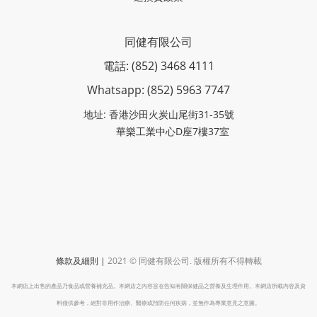
同健有限公司
電話: (852) 3468 4111
Whatsapp: (852)
5963 7747
地址: 香港沙田火炭山尾街31-35號
華樂工業中心D座7樓37室
|
2021 ©
條款及細則
同健有限公司
.
版權所有不得轉載
本網店上出售的產品乃食品或營養補充品。本網店之內容旨在告知有關保健品之營養及生理作用。本網店所載內容及資
料僅供參考，絕對非用作治療、醫療或預防任何疾病，並無作為專業意見之意圖。