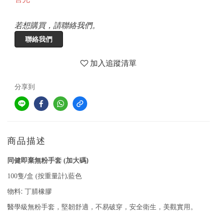
若想購買，請聯絡我們。
聯絡我們
加入追蹤清單
分享到
商品描述
)
同健即棄無粉手套
(加
大碼
/
),
100
隻
盒
(
按重量計
藍色
:
物料
丁腈橡膠
醫學級無粉手套，堅韌舒適，不易破穿，安全衛生，美觀實用。