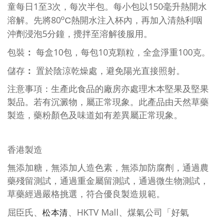
1
3
150
童每日
至
次，每次半包。每小包以
毫升熱開水
80
o
溶解。先將
C
熱開水注入杯內，再加入清熱利咽
5
沖劑浸泡
分鐘，攪拌至溶解後服用。
：
10
10
100
包裝
每盒
包，每包
克顆粒，全盒淨重
克。
：
儲存
置於陰涼乾燥處，避免陽光直接照射。
注意事項：生產此食品的廠房亦處理木本堅果及堅果
製品。若有沉澱物，屬正常現象。此產品由天然草藥
製造，藥粉顏色及味道如有差異屬正常現象。
香港製造
無添加糖，無添加人造色素，無添加防腐劑，通過農
藥殘留測試，通過重金屬留測試，通過微生物測試，
草藥經過嚴格挑選，符合優良製造規範。
松本清
屈臣氏、
HKTV Mall
、煤氣公司「好氣
、