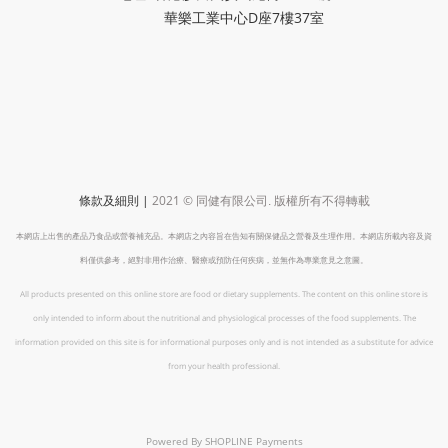
華樂工業中心D座7樓37室
|
2021 ©
條款及細則
同健有限公司
.
版權所有不得轉載
本網店上出售的產品乃食品或營養補充品。本網店之內容旨在告知有關保健品之營養及生理作用。本網店所載內容及資
料僅供參考，絕對非用作治療、醫療或預防任何疾病，並無作為專業意見之意圖。
All products presented on this online store are food or dietary supplements. The content on this online store is
only intended to inform about the nutritional and physiological processes of the food supplements. The
information provided on this site is for informational purposes only and is not intended as a substitute for advice
from your health professional.
Powered By
SHOPLINE Payments