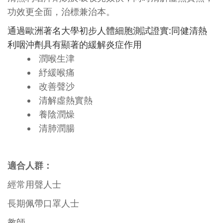
功效更全面，治標兼治本。
:
通過歐洲著名大學初步人體細胞測試證實
同健清熱
利咽沖劑具有顯著的緩解炎症作
用
潤喉生津
紓緩喉痛
改善聲沙
清解虛熱實熱
養陰潤燥
清肺潤腸
適合人群：
經常用聲人士
長期佩帶口罩人士
教師