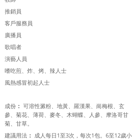
推銷員
客戶服務員
廣播員
歌唱者
演藝人員
嗜吃煎、炸、烤、辣人士
風熱感冒初起人士
：
成份
可溶性澱粉、地黃、羅漢果、崗梅根、玄
參、菊花、薄荷、麥冬、木蝴蝶、人參、摩洛哥甘
菊、甘草。
：
1
3
1
6
12
建議用法
成人每日
至
次，每次
包。
至
歲小