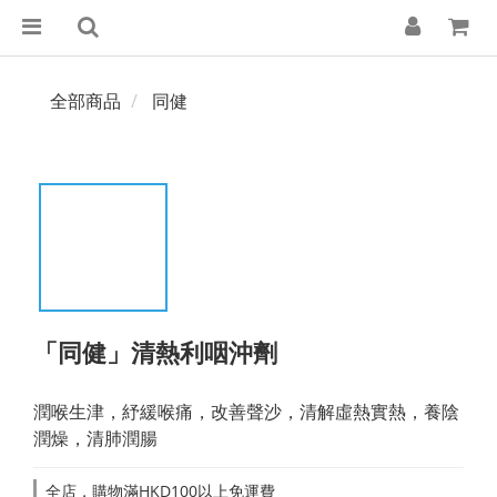
全部商品
同健
「同健」清熱利咽沖劑
潤喉生津，紓緩喉痛，改善聲沙，清解虛熱實熱，養陰
潤燥，清肺潤腸
全店，購物滿HKD100以上免運費